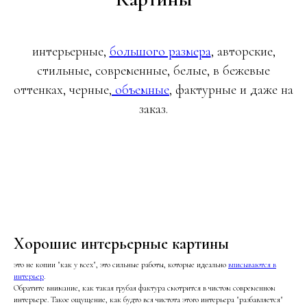
интерьерные,
большого размера
, авторские,
стильные, современные, белые, в бежевые
оттенках, черные,
объемные
, фактурные и даже на
заказ.
Хорошие интерьерные картины
это не копии "как у всех", это сильные работы, которые идеально
вписываются в
интерьер
.
Обратите внимание, как такая грубая фактура смотрится в чистом современном
интерьере. Такое ощущение, как будто вся чистота этого интерьера "разбавляется"