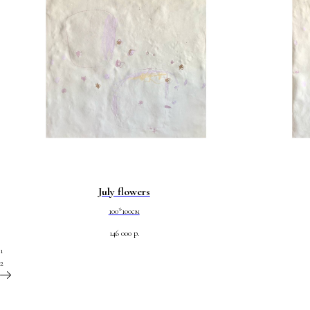
July flowers
100*100см
146 000
р.
1
2