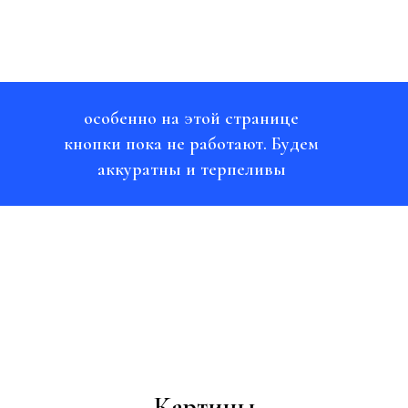
особенно на этой странице
кнопки пока не работают. Будем
аккуратны и терпеливы
Картины