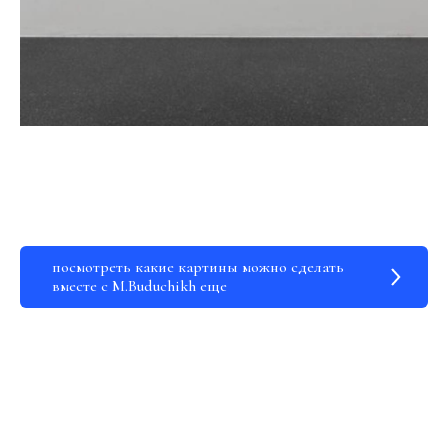
посмотреть какие картины можно сделать
вместе с M.Buduchikh еще