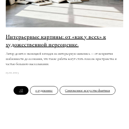
Интерьерные картины: от «как у всех» к
художественной переоценке.
Автор делится эволюцией взглядов на интерьерную живопись — от неприятия
шаблонности до осознания, что такие работы могут стать голосом пространства и
частью большого высказывания.
23.02.2025
All
о художнике
Современное искусство фантики