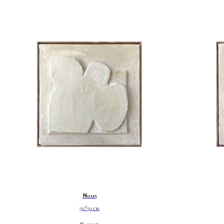
No115
50*50 см