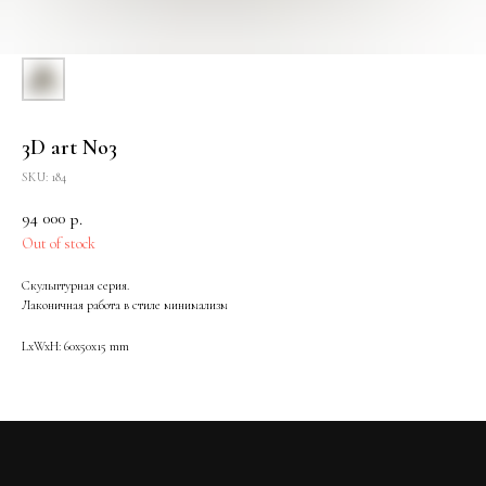
3D art No3
SKU:
184
94 000
р.
Out of stock
Скульптурная серия.
Лаконичная работа в стиле минимализм
LxWxH: 60x50x15 mm