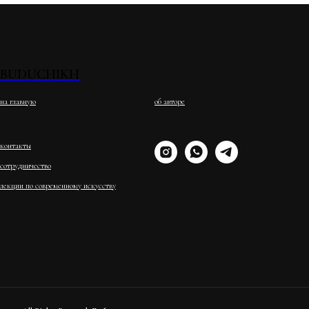
BUDUCHIKH
на главную
об авторе
контакты
сотрудничество
лекции по современному искусству