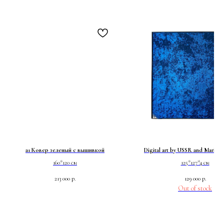
a1 Ковер зеленый с вышивкой
Digital art by USSR and Maria 
160*120 см
125*127*4 см
213 000
р.
129 000
р.
Out of stock