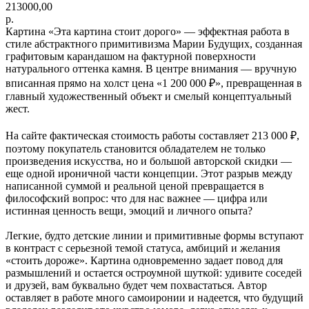
213000,00
р.
Картина «Эта картина стоит дорого» — эффектная работа в
стиле абстрактного примитивизма Марии Будущих, созданная
графитовым карандашом на фактурной поверхности
натурального оттенка камня. В центре внимания — вручную
вписанная прямо на холст цена «1 200 000 ₽», превращенная в
главный художественный объект и смелый концептуальный
жест.
На сайте фактическая стоимость работы составляет 213 000 ₽,
поэтому покупатель становится обладателем не только
произведения искусства, но и большой авторской скидки —
еще одной ироничной части концепции. Этот разрыв между
написанной суммой и реальной ценой превращается в
философский вопрос: что для нас важнее — цифра или
истинная ценность вещи, эмоций и личного опыта?
Легкие, будто детские линии и примитивные формы вступают
в контраст с серьезной темой статуса, амбиций и желания
«стоить дороже». Картина одновременно задает повод для
размышлений и остается остроумной шуткой: удивите соседей
и друзей, вам буквально будет чем похвастаться. Автор
оставляет в работе много самоиронии и надеется, что будущий