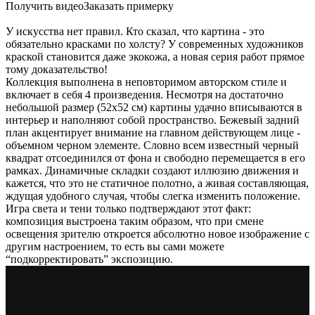
Получить видеоЗаказать примерку
У искусства нет правил. Кто сказал, что картина - это
обязательно красками по холсту? У современных художников
краской становится даже экокожа, а новая серия работ прямое
тому доказательство!
Коллекция выполнена в неповторимом авторском стиле и
включает в себя 4 произведения. Несмотря на достаточно
небольшой размер (52х52 см) картины удачно вписываются в
интерьер и наполняют собой пространство. Бежевый задний
план акцентирует внимание на главном действующем лице -
объемном черном элементе. Словно всем известный черный
квадрат отсоединился от фона и свободно перемещается в его
рамках. Динамичные складки создают иллюзию движения и
кажется, что это не статичное полотно, а живая составляющая,
ждущая удобного случая, чтобы слегка изменить положение.
Игра света и тени только подтверждают этот факт:
композиция выстроена таким образом, что при смене
освещения зрителю откроется абсолютно новое изображение с
другим настроением, то есть вы сами можете
“подкорректировать” экспозицию.