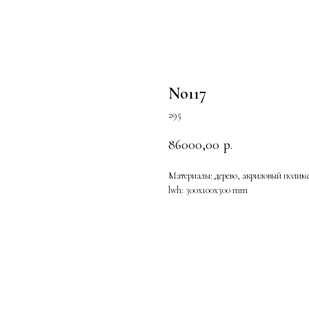
No117
295
86000,00
р.
Материалы: дерево, акриловый полиме
lwh: 300x100x300 mm