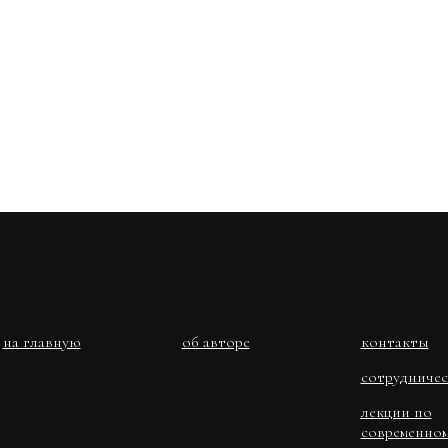
на главную
об авторе
контакты
сотрудниче
лекции по
современно