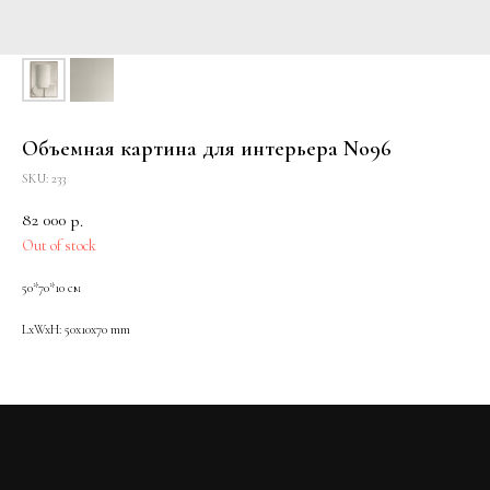
Объемная картина для интерьера No96
SKU:
233
82 000
р.
Out of stock
50*70*10 см
LxWxH: 50x10x70 mm