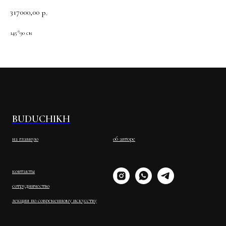
317000,00
р.
145*90 см
BUDUCHIKH
на главную
об авторе
контакты
сотрудничество
лекции по современному искусству