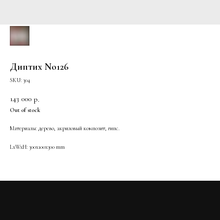
Диптих No126
SKU:
304
143 000
р.
Out of stock
Материалы: дерево, акриловый композит, гипс.
LxWxH: 300x100x300 mm